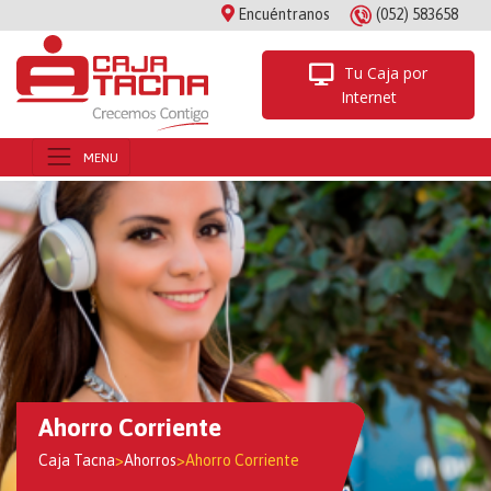
Encuéntranos
(052) 583658
Tu Caja por
Internet
Ahorro Corriente
Caja Tacna
>
Ahorros
>
Ahorro Corriente