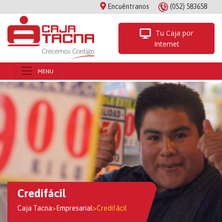
Encuéntranos
(052) 583658
Tu Caja por
Internet
Credifácil
Caja Tacna
>
Empresarial
>
Credifácil