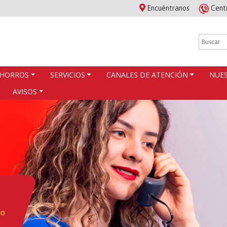
Encuéntranos
Cent
HORROS
SERVICIOS
CANALES DE ATENCIÓN
NUES
AVISOS
no