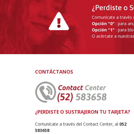
¿Perdiste o S
Comunícate a través d
Opción "0"
: para anu
Opción "1"
: para blo
O acércate a nuestras
CONTÁCTANOS
¿PERDISTE O SUSTRAJERON TU TARJETA?
Comunícate a través del Contact Center, al
052
583658