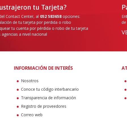
ustrajeron tu Tarjeta?
P
el Contact Center, al
052 583658
opciones:
En
lación de tu tarjeta por perdida o robo
de
quear tu cuenta por pérdida o robo de tu tarjeta
V
 agencias a nivel nacional
INFORMACIÓN DE INTERÉS
AT
Nosotros
Conoce tu código interbancario
Transparencia de información
Registro de proveedores
Correo web