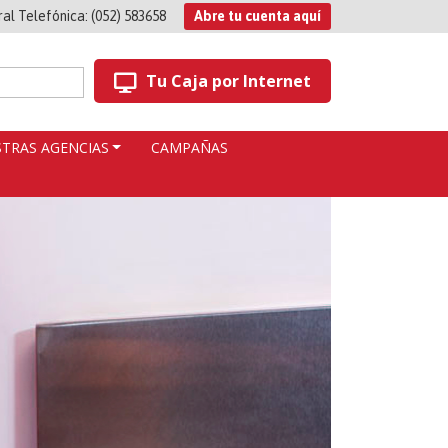
ral Telefónica:
(052) 583658
Abre tu cuenta aquí
Tu Caja por Internet
TRAS AGENCIAS
CAMPAÑAS