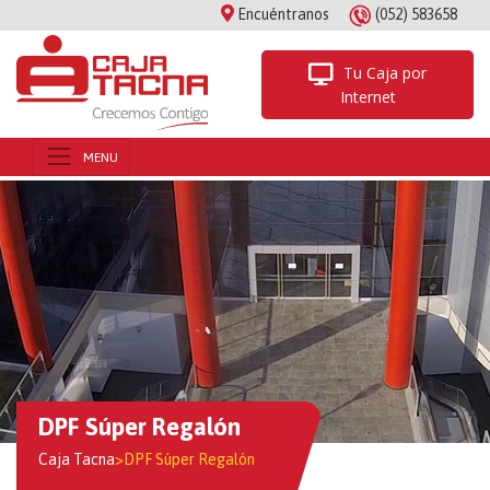
Encuéntranos
(052) 583658
Tu Caja por
Internet
DPF Súper Regalón
Caja Tacna
>
DPF Súper Regalón