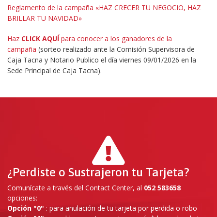
Reglamento de la campaña «HAZ CRECER TU NEGOCIO, HAZ
BRILLAR TU NAVIDAD»
Haz
CLICK AQUÍ
para conocer a los ganadores de la
campaña
(sorteo realizado ante la Comisión Supervisora de
Caja Tacna y Notario Publico el día viernes 09/01/2026 en la
Sede Principal de Caja Tacna).
¿Perdiste o Sustrajeron tu Tarjeta?
Comunícate a través del Contact Center, al
052 583658
opciones:
Opción "0"
: para anulación de tu tarjeta por perdida o robo