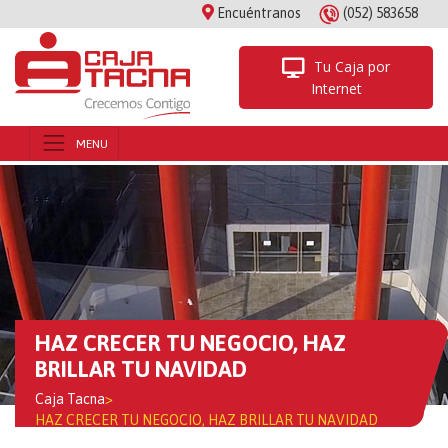
Encuéntranos
(052) 583658
Tu Caja por
Internet
HAZ CRECER TU NEGOCIO, HAZ
BRILLAR TU NAVIDAD
Caja Tacna
>
HAZ CRECER TU NEGOCIO, HAZ BRILLAR TU NAVIDAD