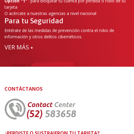
Opción "1"
: para bloquear tu cuenta por pérdida o robo de tu
tarjeta
O acércate a nuestras agencias a nivel nacional
Para tu Seguridad
Entérate de las medidas de prevención contra el robo de
información y otros delitos cibernéticos.
VER MÁS
+
CONTÁCTANOS
¿PERDISTE O SUSTRAJERON TU TARJETA?