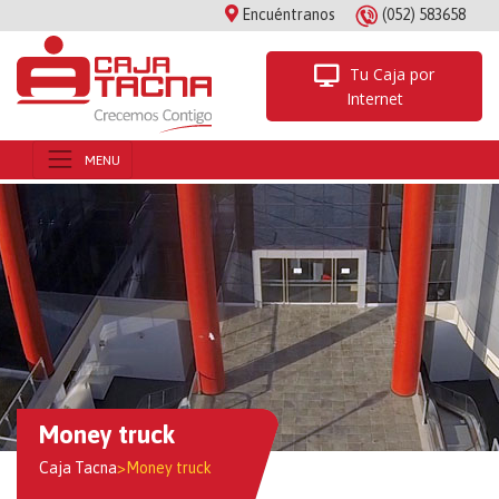
Encuéntranos
(052) 583658
Tu Caja por
Internet
Money truck
Caja Tacna
>
Money truck