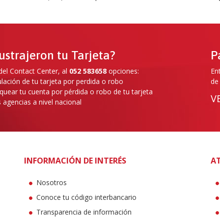
ustrajeron tu Tarjeta?
P
el Contact Center, al
052 583658
opciones:
En
lación de tu tarjeta por perdida o robo
de
quear tu cuenta por pérdida o robo de tu tarjeta
V
 agencias a nivel nacional
INFORMACIÓN DE INTERÉS
AT
Nosotros
Conoce tu código interbancario
Transparencia de información