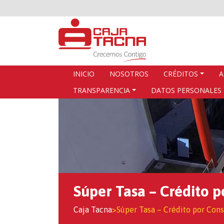
INICIO
NOSOTROS
CRÉDITOS
A
TRANSPARENCIA
DATOS PERSONALES
Súper Tasa – Crédito 
Caja Tacna
>
Súper Tasa – Crédito por Co