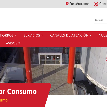
Encuéntranos
Cent
HORROS
SERVICIOS
CANALES DE ATENCIÓN
NUES
AVISOS
por Consumo
nsumo